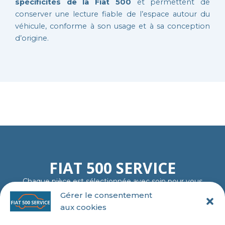
spécificités de la Fiat 500
et permettent de
conserver une lecture fiable de l’espace autour du
véhicule, conforme à son usage et à sa conception
d’origine.
FIAT 500 SERVICE
Chaque pièce est sélectionnée avec soin pour vous
garantir fiabilité, authenticité et plaisir de rouler…
Gérer le consentement
comme au premier jour.
aux cookies
06 11 23 40 18
contact@tl-fiat-500-service.fr