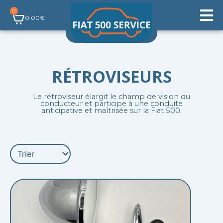
Aller
0
Panier
au
0,00
€
contenu
RÉTROVISEURS
Le rétroviseur élargit le champ de vision du
conducteur et participe à une conduite
anticipative et maîtrisée sur la Fiat 500.