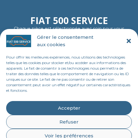
FIAT 500 SERVICE
Chaque pièce est sélectionnée avec soin pour vous
garantir fiabilité, authenticité et plaisir de rouler…
Gérer le consentement
comme au premier jour.
aux cookies
06 11 23 40 18
contact@tl-fiat-500-service.fr
Pour offrir les meilleures expériences, nous utilisons des technologies
MENU
telles que les cookies pour stocker et/ou accéder aux informations des
appareils. Le fait de consentir à ces technologies nous permettra de
Accueil
traiter des données telles que le comportement de navigation ou les ID
uniques sur ce site. Le fait de ne pas consentir ou de retirer son
Boutique en ligne
consentement peut avoir un effet négatif sur certaines caractéristiques
et fonctions.
Contact
LEGAL
Accepter
Mentions légales
Refuser
Politique de confidentialité
Voir les préférences
Conditions générales de vente