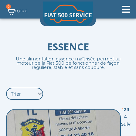
Aller
0
Panier
au
0,00
€
contenu
ESSENCE
Une alimentation essence maîtrisée permet au
moteur de la Fiat 500 de fonctionner de façon
régulière, stable et sans coupure.
1
2
3
4
Suiv