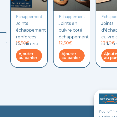
Echappement
Echappement
Echapp
Joints
Joints en
Joints
échappement
cuivre coté
d'écha
renforcés
échappement
cuivre 
13,50€
12,50€
12,50€
Giardiniera
culasse
Ajouter
Ajouter
Ajoute
au panier
au panier
au pan
Pour offrir 
cookies pour