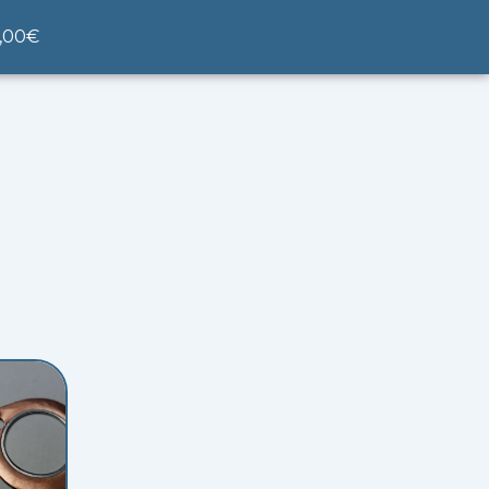
nier
,00
€