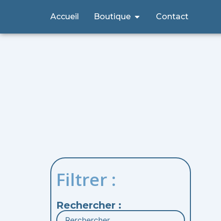
Aller
Ouvrir Boutique
Accueil
Boutique
Contact
au
contenu
Filtrer :
Rechercher :