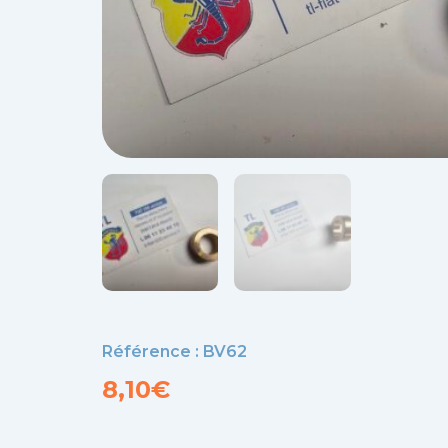
Référence : BV62
8,10
€