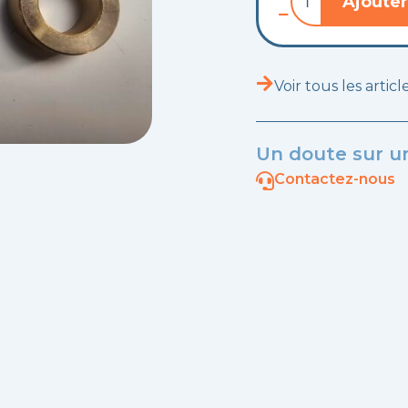
Ajouter
de
Bague
en
bronze
pour
Voir tous les artic
guide
arbre
primaire
Un doute sur un
Contactez-nous