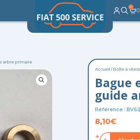
0
Pa
0
 arbre primaire
Accueil
/
Boîte à vites
Bague 
guide a
Référence : BV6
8,10
€
quantité