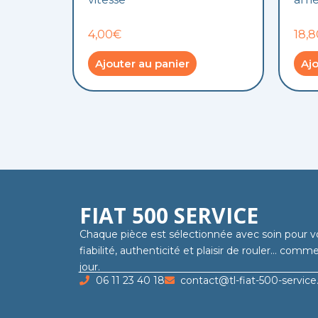
4,00€
18,
Ajouter au panier
Ajo
FIAT 500 SERVICE
Chaque pièce est sélectionnée avec soin pour v
fiabilité, authenticité et plaisir de rouler… com
jour.
06 11 23 40 18
contact@tl-fiat-500-service.