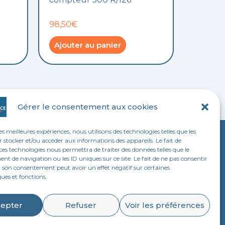
98,50€
Ajouter au panier
Gérer le consentement aux cookies
les meilleures expériences, nous utilisons des technologies telles que les
 stocker et/ou accéder aux informations des appareils. Le fait de
LEGAL
ces technologies nous permettra de traiter des données telles que le
 de navigation ou les ID uniques sur ce site. Le fait de ne pas consentir
Mentions légales
r son consentement peut avoir un effet négatif sur certaines
ques et fonctions.
Politique de confidentialité
Conditions générales de vente
epter
Refuser
Voir les préférences
Domino Com : création de site web à
Longwy