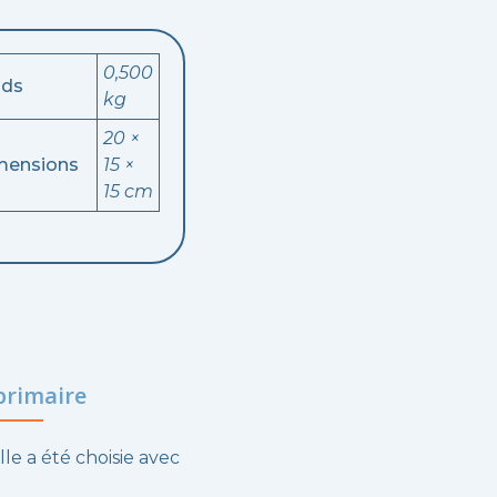
0,500
ids
kg
20 ×
mensions
15 ×
15 cm
primaire
lle a été choisie avec