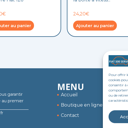
80€
24,20€
uter au panier
Ajouter au panier
Pour offrir 
cookies pour
MENU
consentir à 
comportement
ous garantir
Accueil
ou de retire
caractéristi
me au premier
Boutique en ligne
fr
Contact
Acc