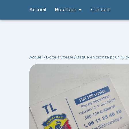
Aller
Ouvrir Boutique
Accueil
Boutique
Contact
au
contenu
Accueil
/
Boîte à vitesse
/ Bague en bronze pour guide