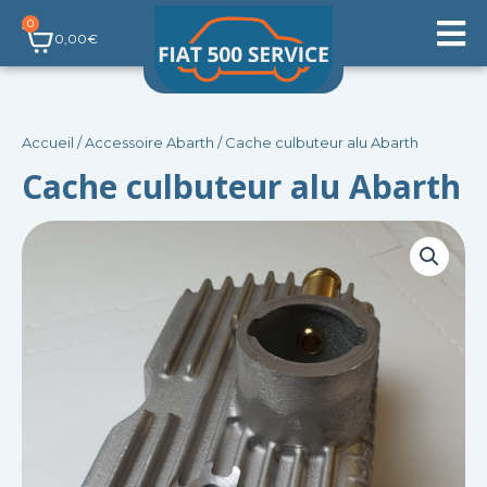
Aller
0
Panier
au
0,00
€
contenu
Accueil
/
Accessoire Abarth
/ Cache culbuteur alu Abarth
Cache culbuteur alu Abarth