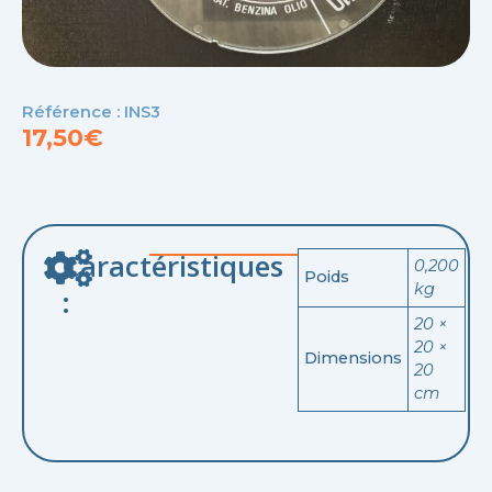
Référence : INS3
17,50
€
Caractéristiques
0,200
Poids
kg
:
20 ×
20 ×
Dimensions
20
cm