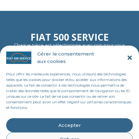
FIAT 500 SERVICE
Chaque pièce est sélectionnée avec soin pour vous
garantir fiabilité, authenticité et plaisir de rouler…
Gérer le consentement
comme au premier jour.
aux cookies
06 11 23 40 18
contact@tl-fiat-500-service.fr
Pour offrir les meilleures expériences, nous utilisons des technologies
MENU
telles que les cookies pour stocker et/ou accéder aux informations des
appareils. Le fait de consentir à ces technologies nous permettra de
Accueil
traiter des données telles que le comportement de navigation ou les ID
uniques sur ce site. Le fait de ne pas consentir ou de retirer son
Boutique en ligne
consentement peut avoir un effet négatif sur certaines caractéristiques
et fonctions.
Contact
LEGAL
Accepter
Mentions légales