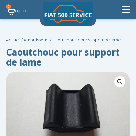
Aller
0
Panier
au
0,00
€
contenu
Accueil
/
Amortisseurs
/ Caoutchouc pour support de lame
Caoutchouc pour support
de lame