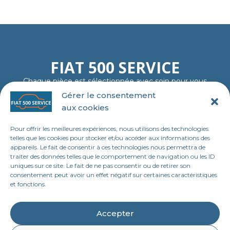
FIAT 500 SERVICE
Chaque pièce est sélectionnée avec soin pour vous
garantir fiabilité, authenticité et plaisir de rouler…
Gérer le consentement
comme au premier jour.
aux cookies
06 11 23 40 18
contact@tl-fiat-500-service.fr
Pour offrir les meilleures expériences, nous utilisons des technologies
MENU
telles que les cookies pour stocker et/ou accéder aux informations des
appareils. Le fait de consentir à ces technologies nous permettra de
Accueil
traiter des données telles que le comportement de navigation ou les ID
uniques sur ce site. Le fait de ne pas consentir ou de retirer son
Boutique en ligne
consentement peut avoir un effet négatif sur certaines caractéristiques
et fonctions.
Contact
LEGAL
Accepter
Mentions légales