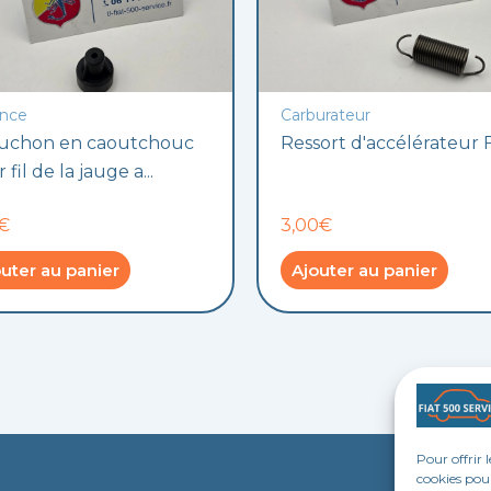
nce
Carburateur
uchon en caoutchouc
Ressort d'accélérateur F
 fil de la jauge a...
0€
3,00€
uter au panier
Ajouter au panier
Pour offrir 
cookies pour