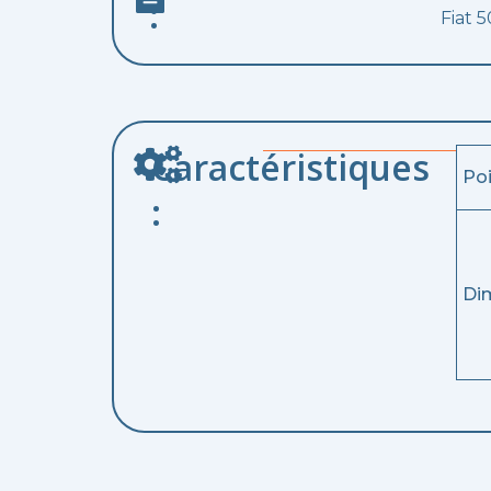
:
Fiat 
Caractéristiques
Po
:
Di