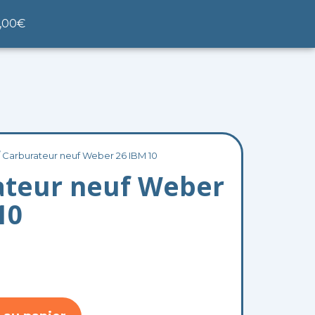
nier
,00
€
 Carburateur neuf Weber 26 IBM 10
ateur neuf Weber
10
9