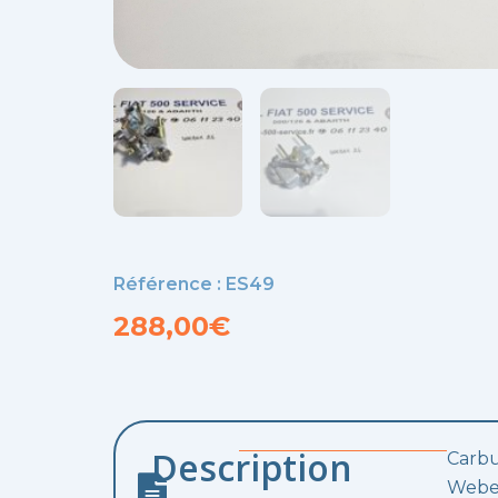
Référence : ES49
288,00
€
Description
Carbu
Weber