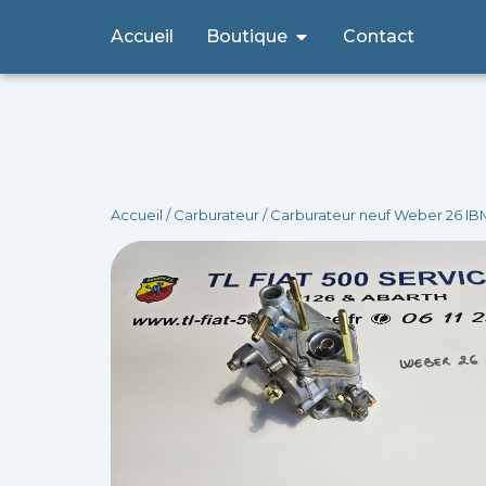
Aller
Ouvrir Boutique
Accueil
Boutique
Contact
au
contenu
Accueil
/
Carburateur
/ Carburateur neuf Weber 26 IB