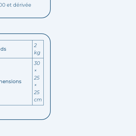
500 et dérivée
2
ids
kg
30
×
25
mensions
×
25
cm