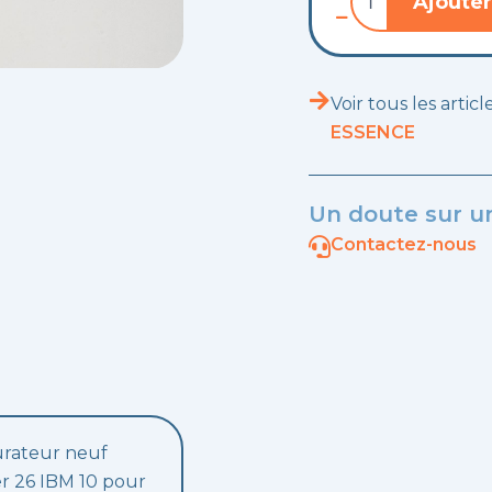
Ajouter
de
Carburateur
neuf
Weber
26
Voir tous les artic
IBM
ESSENCE
10
Un doute sur un
Contactez-nous
rateur neuf
 26 IBM 10 pour