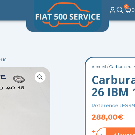
0
Pa
0
M 10
Accueil
/
Carburateur
/
Carbur
26 IBM 
Référence : ES4
288,00
€
quantité