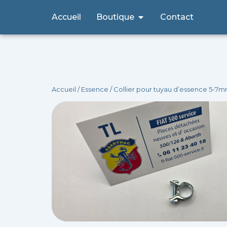
Aller
Ouvrir Boutique
Accueil
Boutique
Contact
au
contenu
Accueil
/
Essence
/ Collier pour tuyau d’essence 5-7