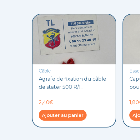
Câble
Esse
Agrafe de fixation du câble
Cap
de stater 500 R/1...
pour
2,40€
1,8
Ajouter au panier
Ajo