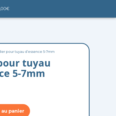
nier
,00
€
llier pour tuyau d’essence 5-7mm
 pour tuyau
nce 5-7mm
 au panier