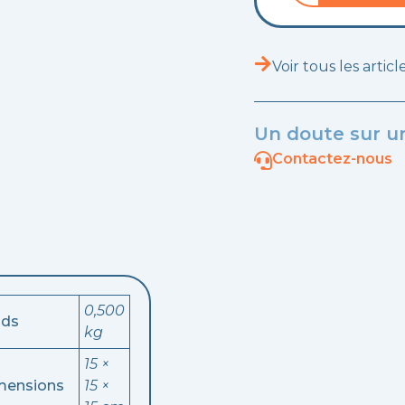
Collier
pour
tuyau
d'essence
Voir tous les artic
5-
7mm
Un doute sur un
Contactez-nous
0,500
ids
kg
15 ×
mensions
15 ×