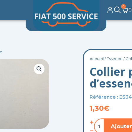
0
Pa
0
mm
Accueil
/
Essence
/ Co
Collier
d’esse
Référence : ES34
1,30
€
quantité
Ajouter
de