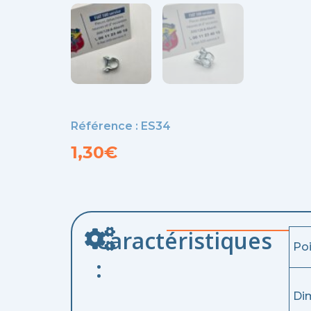
Référence : ES34
1,30
€
Caractéristiques
Po
:
Di