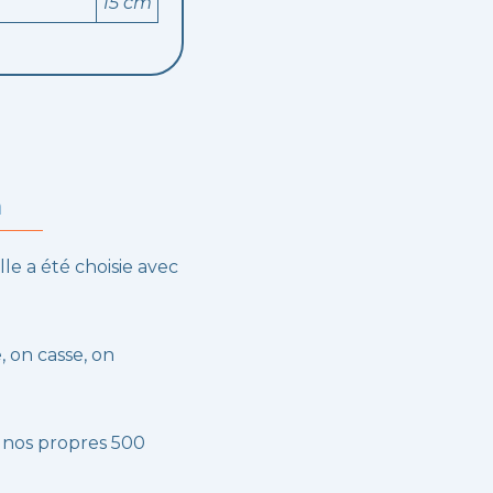
15 cm
m
lle a été choisie avec
, on casse, on
 nos propres 500