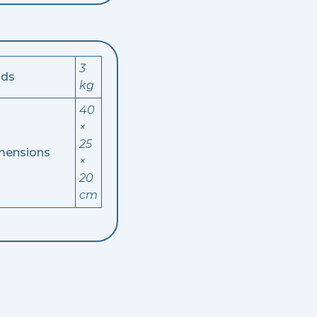
3
ids
kg
40
×
25
mensions
×
20
cm