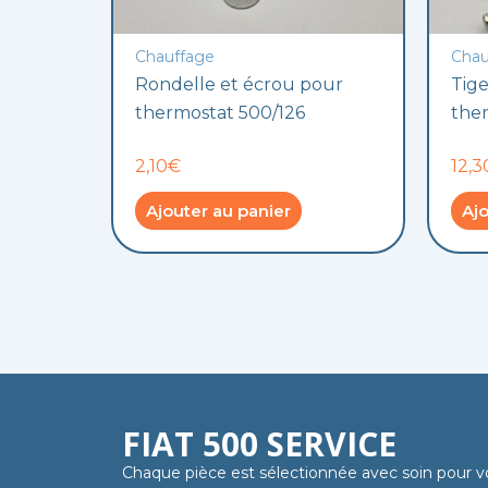
Chauffage
Chau
Rondelle et écrou pour
Tige
thermostat 500/126
ther
2,10€
12,
Ajouter au panier
Ajo
FIAT 500 SERVICE
Chaque pièce est sélectionnée avec soin pour v