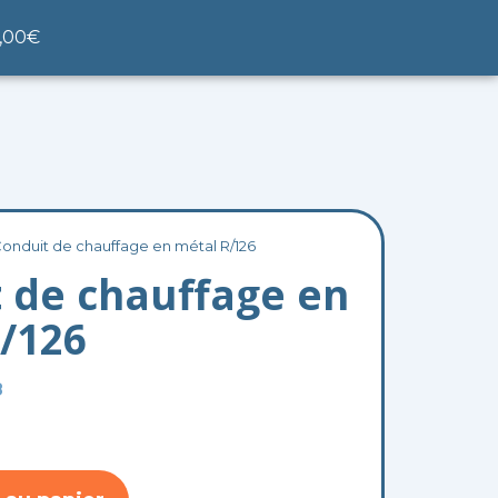
nier
,00
€
Conduit de chauffage en métal R/126
 de chauffage en
/126
8