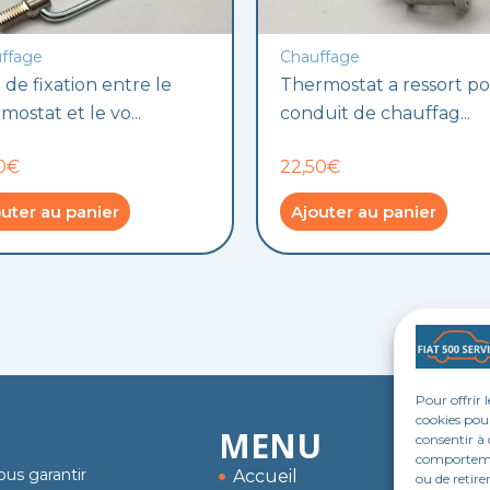
ffage
Chauffage
 de fixation entre le
Thermostat a ressort p
mostat et le vo...
conduit de chauffag...
30€
22,50€
uter au panier
Ajouter au panier
Pour offrir 
cookies pour
MENU
consentir à 
comportement
ous garantir
Accueil
ou de retire