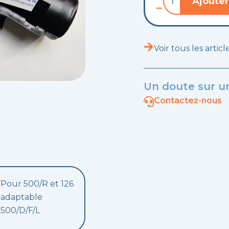
Ajouter
de
Conduit
de
chauffage
en
Voir tous les artic
métal
R/126
Un doute sur un
Contactez-nous
Pour 500/R et 126
adaptable
500/D/F/L