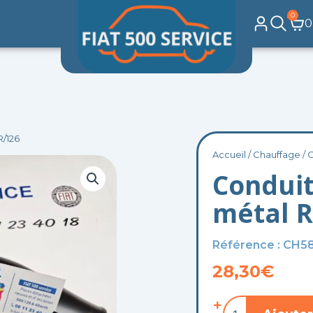
0
Pa
0
R/126
Accueil
/
Chauffage
/ 
Conduit
métal R
Référence : CH5
28,30
€
quantité