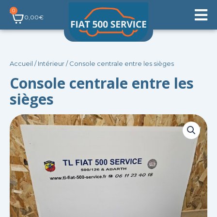
Aller
0
Panier
au
0,00
€
contenu
Accueil
/
Intérieur
/ Console centrale entre les sièges
Console centrale entre les
sièges