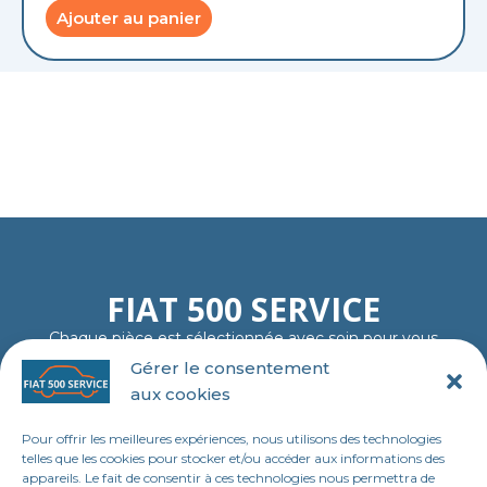
Ajouter au panier
FIAT 500 SERVICE
Chaque pièce est sélectionnée avec soin pour vous
garantir fiabilité, authenticité et plaisir de rouler…
Gérer le consentement
comme au premier jour.
aux cookies
06 11 23 40 18
contact@tl-fiat-500-service.fr
Pour offrir les meilleures expériences, nous utilisons des technologies
MENU
telles que les cookies pour stocker et/ou accéder aux informations des
appareils. Le fait de consentir à ces technologies nous permettra de