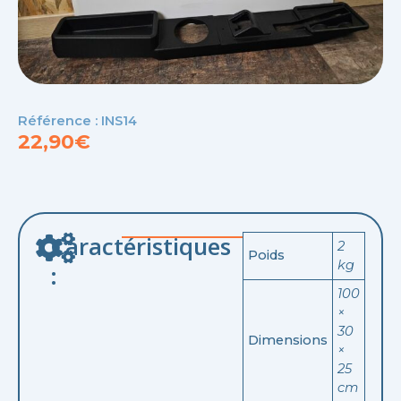
Référence : INS14
22,90
€
Caractéristiques
2
Poids
kg
:
100
×
30
Dimensions
×
25
cm