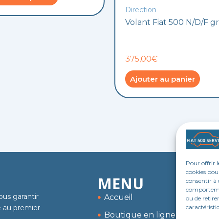
Direction
Volant Fiat 500 N/D/F gr
375,00€
Ajouter au panier
Pour offrir 
cookies pour
MENU
consentir à 
comportement
ous garantir
Accueil
ou de retire
caractéristi
me au premier
Boutique en ligne