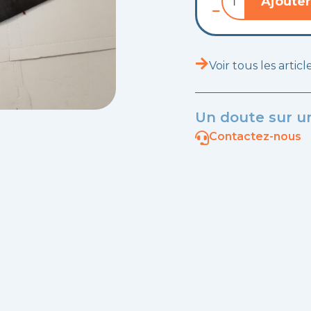
Ajouter
de
Isolation
de
l'assise
de
Voir tous les artic
siège
arrière
Un doute sur un
Contactez-nous