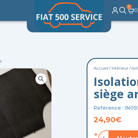
0
Pa
0
re
Accueil
/
Intérieur
/ Iso
Isolatio
siège a
Référence : IN09
24,90
€
quantité