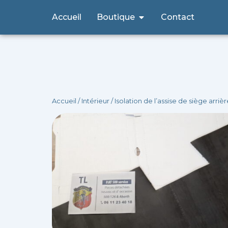
Aller
Ouvrir Boutique
Accueil
Boutique
Contact
au
contenu
Accueil
/
Intérieur
/ Isolation de l’assise de siège arriè