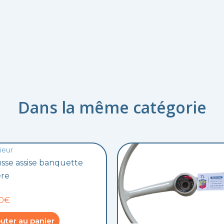
Dans la même catégorie
ieur
sse assise banquette
ère
50€
uter au panier