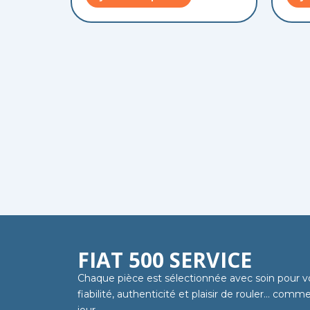
FIAT 500 SERVICE
Chaque pièce est sélectionnée avec soin pour v
fiabilité, authenticité et plaisir de rouler… com