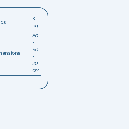
3
ids
kg
80
×
60
mensions
×
20
cm