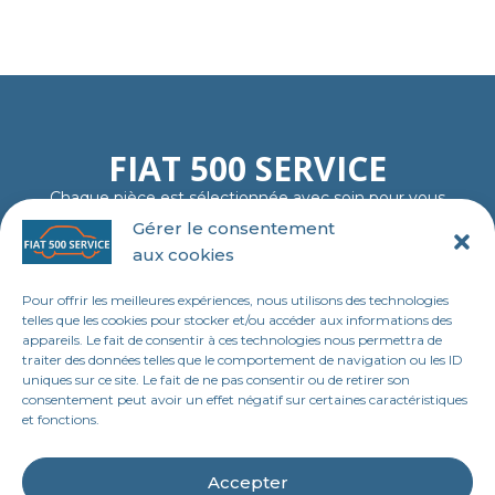
FIAT 500 SERVICE
Chaque pièce est sélectionnée avec soin pour vous
garantir fiabilité, authenticité et plaisir de rouler…
Gérer le consentement
comme au premier jour.
aux cookies
06 11 23 40 18
contact@tl-fiat-500-service.fr
Pour offrir les meilleures expériences, nous utilisons des technologies
MENU
telles que les cookies pour stocker et/ou accéder aux informations des
appareils. Le fait de consentir à ces technologies nous permettra de
Accueil
traiter des données telles que le comportement de navigation ou les ID
uniques sur ce site. Le fait de ne pas consentir ou de retirer son
Boutique en ligne
consentement peut avoir un effet négatif sur certaines caractéristiques
et fonctions.
Contact
LEGAL
Accepter