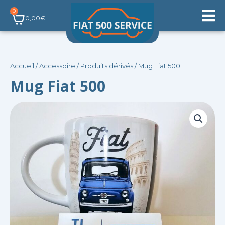
Aller
0
Panier
au
0,00
€
contenu
Accueil
/
Accessoire
/
Produits dérivés
/ Mug Fiat 500
Mug Fiat 500