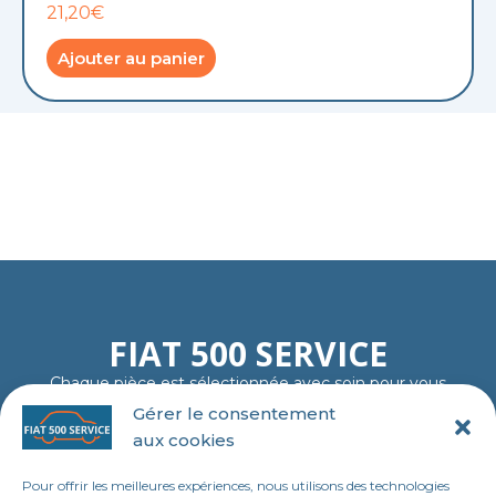
21,20€
Ajouter au panier
FIAT 500 SERVICE
Chaque pièce est sélectionnée avec soin pour vous
garantir fiabilité, authenticité et plaisir de rouler…
Gérer le consentement
comme au premier jour.
aux cookies
06 11 23 40 18
contact@tl-fiat-500-service.fr
Pour offrir les meilleures expériences, nous utilisons des technologies