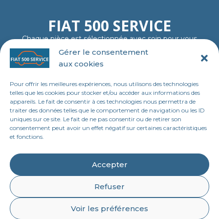
FIAT 500 SERVICE
Chaque pièce est sélectionnée avec soin pour vous
garantir fiabilité, authenticité et plaisir de rouler…
Gérer le consentement
comme au premier jour.
aux cookies
06 11 23 40 18
contact@tl-fiat-500-service.fr
Pour offrir les meilleures expériences, nous utilisons des technologies
MENU
telles que les cookies pour stocker et/ou accéder aux informations des
appareils. Le fait de consentir à ces technologies nous permettra de
Accueil
traiter des données telles que le comportement de navigation ou les ID
uniques sur ce site. Le fait de ne pas consentir ou de retirer son
Boutique en ligne
consentement peut avoir un effet négatif sur certaines caractéristiques
et fonctions.
Contact
LEGAL
Accepter
Mentions légales
Refuser
Politique de confidentialité
quantité
Ajouter au panier
de
Voir les préférences
Conditions générales de vente
Renvoi