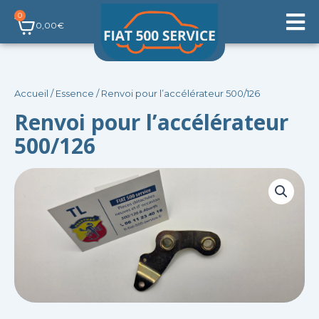
Aller
0
Panier
au
0,00
€
contenu
Accueil
/
Essence
/ Renvoi pour l’accélérateur 500/126
Renvoi pour l’accélérateur
500/126