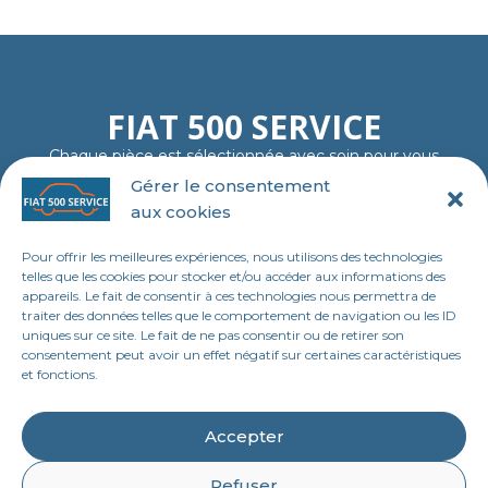
FIAT 500 SERVICE
Chaque pièce est sélectionnée avec soin pour vous
garantir fiabilité, authenticité et plaisir de rouler…
Gérer le consentement
comme au premier jour.
aux cookies
06 11 23 40 18
contact@tl-fiat-500-service.fr
Pour offrir les meilleures expériences, nous utilisons des technologies
MENU
telles que les cookies pour stocker et/ou accéder aux informations des
appareils. Le fait de consentir à ces technologies nous permettra de
Accueil
traiter des données telles que le comportement de navigation ou les ID
uniques sur ce site. Le fait de ne pas consentir ou de retirer son
Boutique en ligne
consentement peut avoir un effet négatif sur certaines caractéristiques
et fonctions.
Contact
LEGAL
Accepter
Mentions légales
Refuser