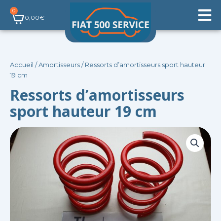
Aller
0
Panier
au
0,00
€
contenu
Accueil
/
Amortisseurs
/ Ressorts d’amortisseurs sport hauteur
19 cm
Ressorts d’amortisseurs
sport hauteur 19 cm