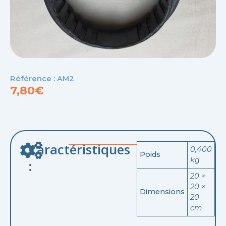
Référence : AM2
7,80
€
Caractéristiques
0,400
Poids
kg
:
20 ×
20 ×
Dimensions
20
cm