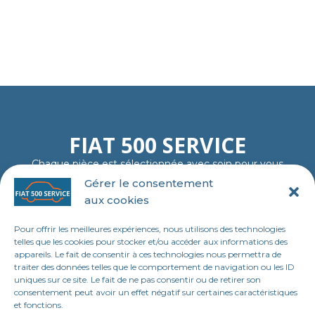
FIAT 500 SERVICE
Chaque pièce est sélectionnée avec soin pour vous
garantir fiabilité, authenticité et plaisir de rouler…
Gérer le consentement
comme au premier jour.
aux cookies
06 11 23 40 18
contact@tl-fiat-500-service.fr
Pour offrir les meilleures expériences, nous utilisons des technologies
MENU
telles que les cookies pour stocker et/ou accéder aux informations des
appareils. Le fait de consentir à ces technologies nous permettra de
Accueil
traiter des données telles que le comportement de navigation ou les ID
uniques sur ce site. Le fait de ne pas consentir ou de retirer son
Boutique en ligne
consentement peut avoir un effet négatif sur certaines caractéristiques
et fonctions.
Contact