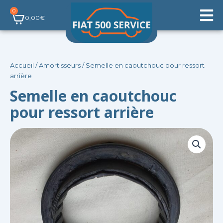
Aller
0
Panier
au
0,00
€
contenu
Accueil
/
Amortisseurs
/ Semelle en caoutchouc pour ressort
arrière
Semelle en caoutchouc
pour ressort arrière