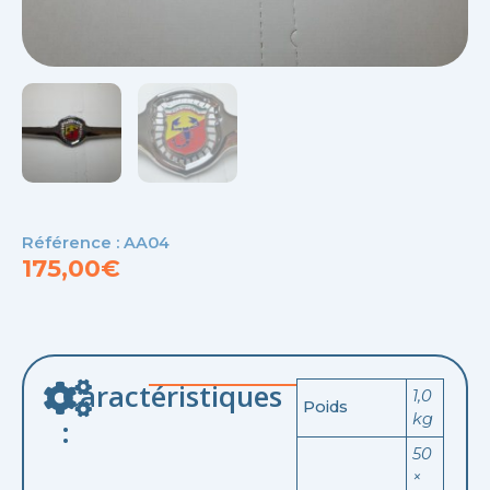
Référence : AA04
175,00
€
Caractéristiques
1,0
Poids
kg
:
50
×