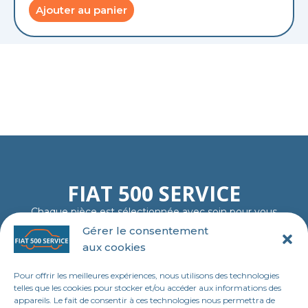
Ajouter au panier
FIAT 500 SERVICE
Chaque pièce est sélectionnée avec soin pour vous
garantir fiabilité, authenticité et plaisir de rouler…
Gérer le consentement
comme au premier jour.
aux cookies
06 11 23 40 18
contact@tl-fiat-500-service.fr
Pour offrir les meilleures expériences, nous utilisons des technologies
MENU
telles que les cookies pour stocker et/ou accéder aux informations des
appareils. Le fait de consentir à ces technologies nous permettra de
Accueil