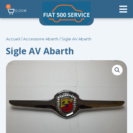
Aller
0
Panier
au
0,00
€
contenu
Accueil
/
Accessoire Abarth
/ Sigle AV Abarth
Sigle AV Abarth