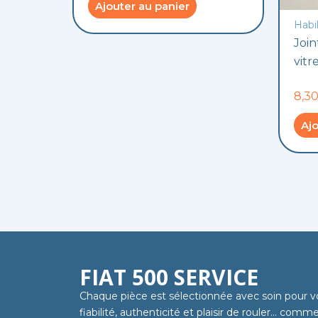
Ajouter au panier
Habi
Join
vitr
8,3
Ajo
FIAT 500 SERVICE
Chaque pièce est sélectionnée avec soin pour v
fiabilité, authenticité et plaisir de rouler… com