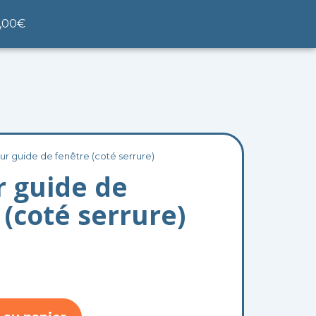
nier
,00
€
our guide de fenêtre (coté serrure)
r guide de
 (coté serrure)