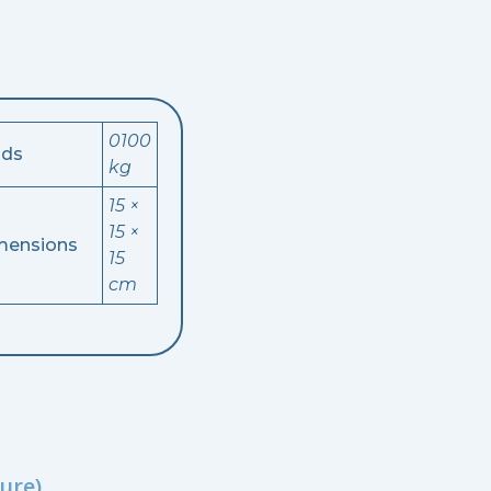
0100
ids
kg
15 ×
15 ×
mensions
15
cm
ure)