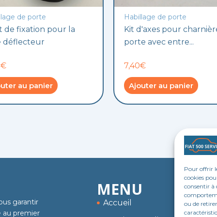
llage de porte
Habillage de porte
t de fixation pour la
Kit d'axes pour charnièr
e déflecteur
porte avec entre...
0€
7,40€
uter au panier
Ajouter au panier
Pour offrir 
cookies pour
MENU
consentir à 
comportement
ous garantir
Accueil
ou de retire
caractéristi
me au premier