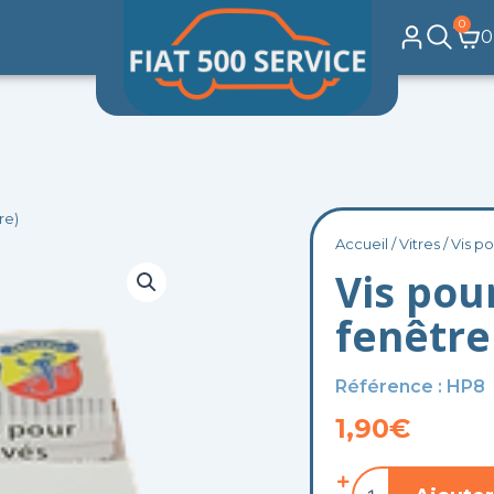
0
Pa
0
re)
Accueil
/
Vitres
/ Vis p
Vis pou
fenêtre
Référence : HP8
1,90
€
quantité