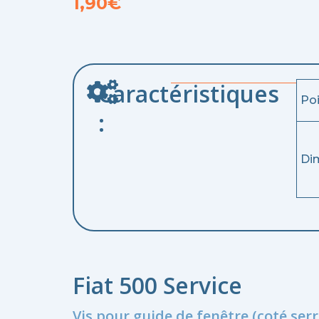
1,90
€
Caractéristiques
Po
:
Di
Fiat 500 Service
Vis pour guide de fenêtre (coté serr