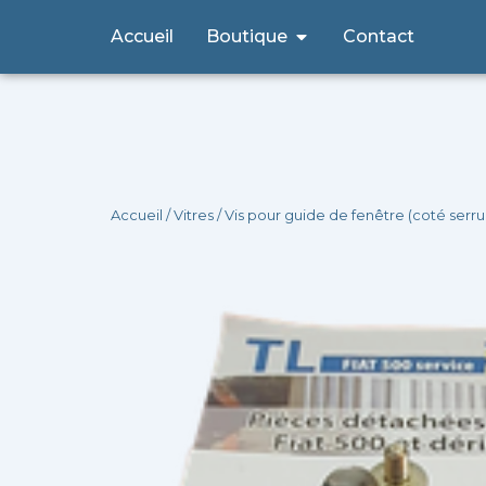
Aller
Ouvrir Boutique
Accueil
Boutique
Contact
au
contenu
Accueil
/
Vitres
/ Vis pour guide de fenêtre (coté serru