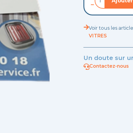
Ajouter
de
Vis
pour
guide
de
Voir tous les artic
fenêtre
VITRES
(coté
serrure)
Un doute sur un
Contactez-nous