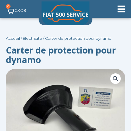
Aller
0
Panier
au
0,00
€
contenu
Accueil
/
Electricité
/ Carter de protection pour dynamo
Carter de protection pour
dynamo