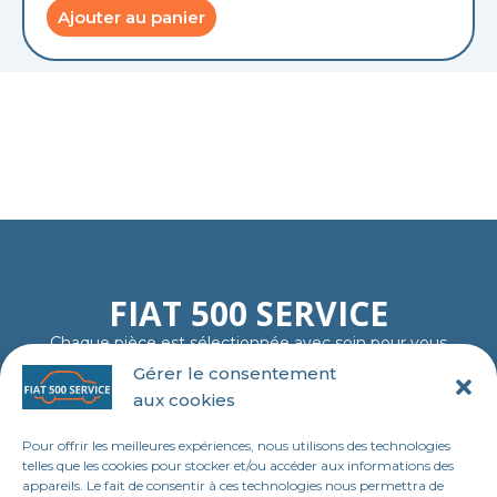
Ajouter au panier
FIAT 500 SERVICE
Chaque pièce est sélectionnée avec soin pour vous
garantir fiabilité, authenticité et plaisir de rouler…
Gérer le consentement
comme au premier jour.
aux cookies
06 11 23 40 18
contact@tl-fiat-500-service.fr
Pour offrir les meilleures expériences, nous utilisons des technologies
MENU
telles que les cookies pour stocker et/ou accéder aux informations des
appareils. Le fait de consentir à ces technologies nous permettra de
Accueil