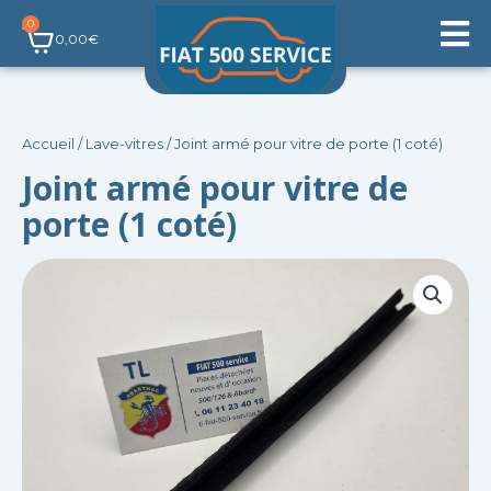
Aller
0
Panier
au
0,00
€
contenu
Accueil
/
Lave-vitres
/ Joint armé pour vitre de porte (1 coté)
Joint armé pour vitre de
porte (1 coté)