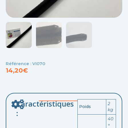
Référence : VI070
14,20
€
Caractéristiques
2
Poids
kg
:
40
×