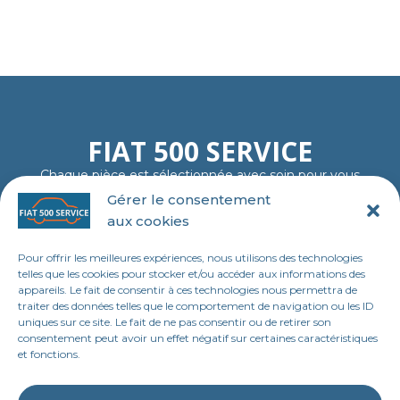
FIAT 500 SERVICE
Chaque pièce est sélectionnée avec soin pour vous
garantir fiabilité, authenticité et plaisir de rouler…
Gérer le consentement
comme au premier jour.
aux cookies
06 11 23 40 18
contact@tl-fiat-500-service.fr
Pour offrir les meilleures expériences, nous utilisons des technologies
MENU
telles que les cookies pour stocker et/ou accéder aux informations des
appareils. Le fait de consentir à ces technologies nous permettra de
Accueil
traiter des données telles que le comportement de navigation ou les ID
uniques sur ce site. Le fait de ne pas consentir ou de retirer son
Boutique en ligne
consentement peut avoir un effet négatif sur certaines caractéristiques
et fonctions.
Contact