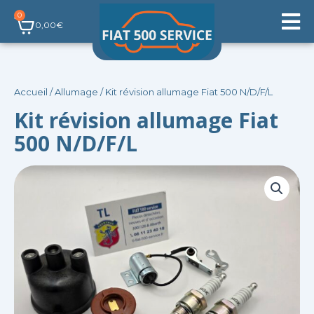
Aller
0
Panier
au
0,00
€
contenu
Accueil
/
Allumage
/ Kit révision allumage Fiat 500 N/D/F/L
Kit révision allumage Fiat
500 N/D/F/L