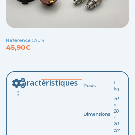
Référence : AL14
45,90
€
Caractéristiques
1
Poids
kg
:
20
×
20
Dimensions
×
20
cm