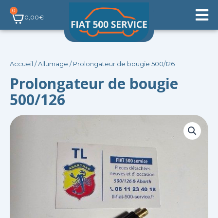
Aller
0
Panier
au
0,00
€
contenu
Accueil
/
Allumage
/ Prolongateur de bougie 500/126
Prolongateur de bougie
500/126