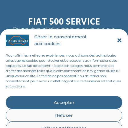
FIAT 500 SERVICE
Chaque pièce est sélectionnée avec soin pour vous
garantir fiabilité, authenticité et plaisir de rouler…
Gérer le consentement
comme au premier jour.
aux cookies
06 11 23 40 18
contact@tl-fiat-500-service.fr
Pour offrir les meilleures expériences, nous utilisons des technologies
MENU
telles que les cookies pour stocker et/ou accéder aux informations des
appareils. Le fait de consentir à ces technologies nous permettra de
Accueil
traiter des données telles que le comportement de navigation ou les ID
uniques sur ce site. Le fait de ne pas consentir ou de retirer son
Boutique en ligne
consentement peut avoir un effet négatif sur certaines caractéristiques
et fonctions.
Contact
LEGAL
Accepter
Mentions légales
Refuser
Politique de confidentialité
quantité
Ajouter au panier
de