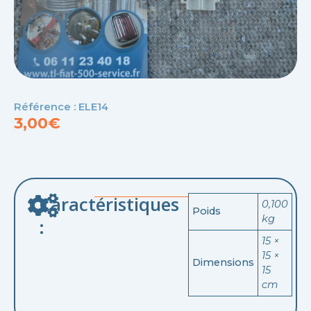
Référence : ELE14
3,00
€
Caractéristiques
0,100
Poids
kg
:
15 ×
15 ×
Dimensions
15
cm