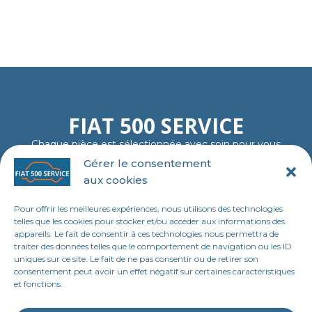
FIAT 500 SERVICE
Chaque pièce est sélectionnée avec soin pour vous
garantir fiabilité, authenticité et plaisir de rouler…
Gérer le consentement
comme au premier jour.
aux cookies
06 11 23 40 18
contact@tl-fiat-500-service.fr
Pour offrir les meilleures expériences, nous utilisons des technologies
MENU
telles que les cookies pour stocker et/ou accéder aux informations des
appareils. Le fait de consentir à ces technologies nous permettra de
Accueil
traiter des données telles que le comportement de navigation ou les ID
uniques sur ce site. Le fait de ne pas consentir ou de retirer son
Boutique en ligne
consentement peut avoir un effet négatif sur certaines caractéristiques
et fonctions.
Contact