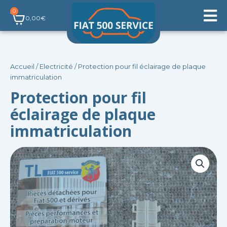
Aller
0
Panier
au
0,00
€
contenu
Accueil
/
Electricité
/ Protection pour fil éclairage de plaque
immatriculation
Protection pour fil
éclairage de plaque
immatriculation