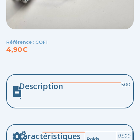
Référence : COF1
4,90
€
Description
500
:
Caractéristiques
0,500
Poids