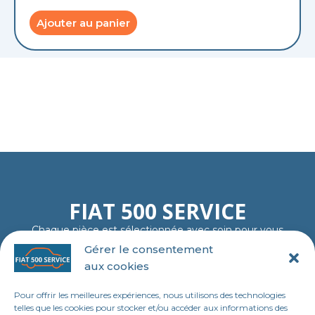
Ajouter au panier
FIAT 500 SERVICE
Chaque pièce est sélectionnée avec soin pour vous
garantir fiabilité, authenticité et plaisir de rouler…
Gérer le consentement
comme au premier jour.
aux cookies
06 11 23 40 18
contact@tl-fiat-500-service.fr
Pour offrir les meilleures expériences, nous utilisons des technologies
MENU
telles que les cookies pour stocker et/ou accéder aux informations des