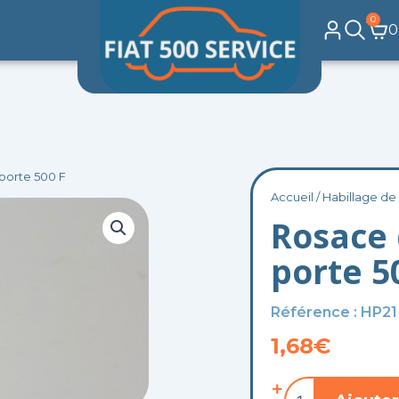
0
Pa
0
porte 500 F
Accueil
/
Habillage de
Rosace 
porte 5
Référence : HP21
1,68
€
quantité