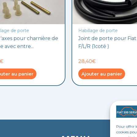
llage de porte
Habillage de porte
d'axes pour charnière de
Joint de porte pour Fia
e avec entre...
F/L/R (1coté )
0€
28,40€
uter au panier
Ajouter au panier
Pour offrir 
cookies pour