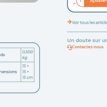
Ajouter
de
Rosace
d'ouverture
de
porte
Voir tous les artic
500
F
Un doute sur un
Contactez-nous
0,500
ids
kg
15 ×
mensions
15 ×
15 cm