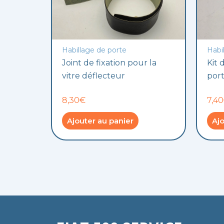
Habillage de porte
Habi
Joint de fixation pour la
Kit 
vitre déflecteur
port
8,30€
7,4
Ajouter au panier
Ajo