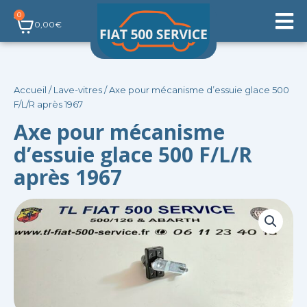
Aller
0
Panier
au
0,00
€
contenu
Accueil
/
Lave-vitres
/ Axe pour mécanisme d’essuie glace 500
F/L/R après 1967
Axe pour mécanisme
d’essuie glace 500 F/L/R
après 1967