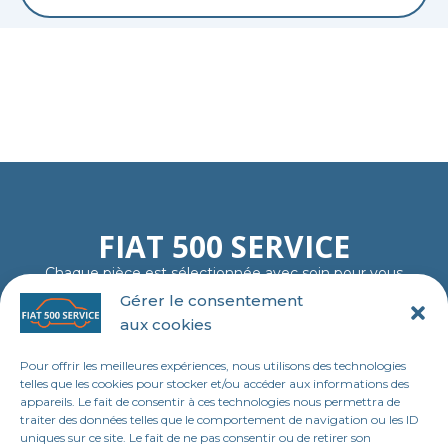
FIAT 500 SERVICE
Chaque pièce est sélectionnée avec soin pour vous
garantir fiabilité, authenticité et plaisir de rouler…
Gérer le consentement
comme au premier jour.
aux cookies
06 11 23 40 18
contact@tl-fiat-500-service.fr
Pour offrir les meilleures expériences, nous utilisons des technologies
MENU
telles que les cookies pour stocker et/ou accéder aux informations des
appareils. Le fait de consentir à ces technologies nous permettra de
Accueil
traiter des données telles que le comportement de navigation ou les ID
uniques sur ce site. Le fait de ne pas consentir ou de retirer son
Boutique en ligne